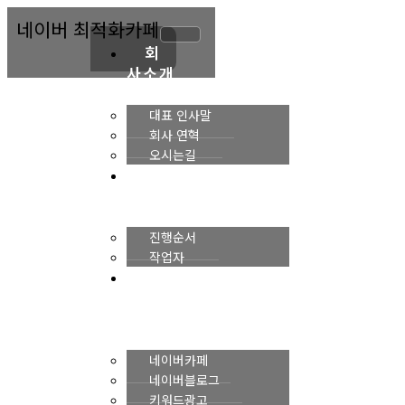
콘
네이버 최적화카페
텐
츠
회
로
사소개
건
너
대표 인사말
뛰
회사 연혁
기
오시는길
진
행순서
진행순서
작업자
네
이버
마케팅
네이버카페
네이버블로그
키워드광고