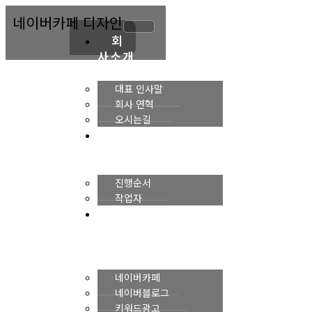
콘
네이버카페 디자인
텐
츠
회
로
사소개
건
너
대표 인사말
뛰
회사 연혁
기
오시는길
진
행순서
진행순서
작업자
네
이버
마케팅
네이버카페
네이버블로그
키워드광고