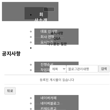
콘
텐
츠
회
로
사소개
건
너
대표 인사말
공지사항
뛰
회사 연혁
Q&A
기
오시는길
자주묻는 질문
진
공지사항
행순서
진행순서
검색
작업자
네
등록된 게시물이 없습니다
이버
마케팅
뒤로
네이버카페
네이버블로그
키워드광고