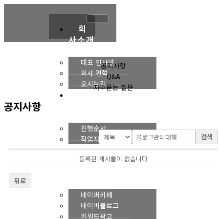
콘
텐
츠
회
로
사소개
건
너
대표 인사말
공지사항
뛰
회사 연혁
Q&A
기
오시는길
자주묻는 질문
진
공지사항
행순서
진행순서
검색
작업자
네
등록된 게시물이 없습니다
이버
마케팅
뒤로
네이버카페
네이버블로그
키워드광고